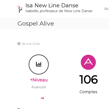
A
Isa New Line Danse
l
Ac
Isabelle, professeur de New Line Danse
l
e
Gospel Alive
r
a
u
c
o
28 mai 2026
n
t
e
n
u
106
+Niveau
Avancée
Comptes