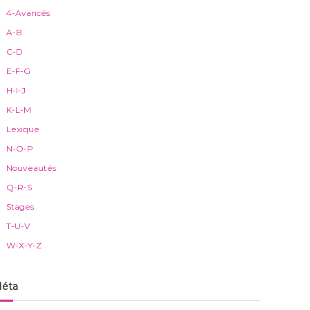
4-Avancés
A-B
C-D
E-F-G
H-I-J
K-L-M
Lexique
N-O-P
Nouveautés
Q-R-S
Stages
T-U-V
W-X-Y-Z
éta