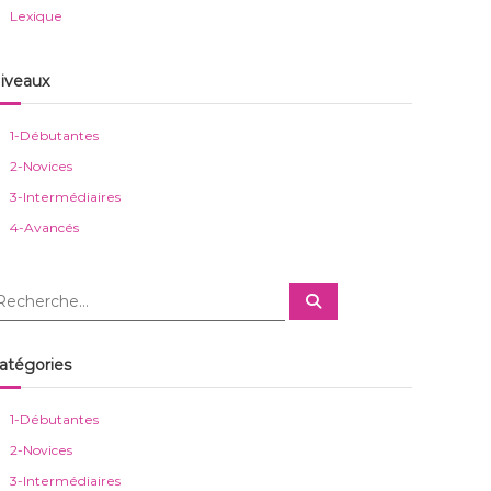
Lexique
iveaux
1-Débutantes
2-Novices
3-Intermédiaires
4-Avancés
R
e
c
h
e
atégories
r
c
h
e
1-Débutantes
r
2-Novices
3-Intermédiaires