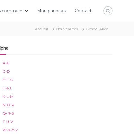
rs communs
Mon parcours
Contact
Accueil
Nouveautés
Gospel Alive
lpha
A-B
C-D
E-F-G
H-I-J
K-L-M
N-O-P
Q-R-S
T-U-V
W-X-Y-Z