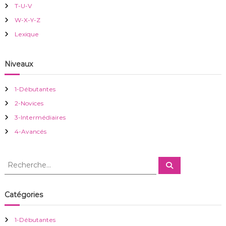
i
T-U-V
W-X-Y-Z
o
Lexique
n
Niveaux
d
1-Débutantes
e
2-Novices
3-Intermédiaires
l
4-Avancés
’
R
R
a
e
e
c
c
h
r
e
h
Catégories
r
e
c
h
t
r
e
1-Débutantes
r
c