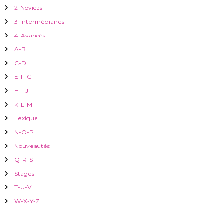
i
2-Novices
h
e
3-Intermédiaires
c
r
4-Avancés
:
A-B
l
C-D
e
E-F-G
H-I-J
K-L-M
Lexique
N-O-P
Nouveautés
Q-R-S
Stages
T-U-V
W-X-Y-Z