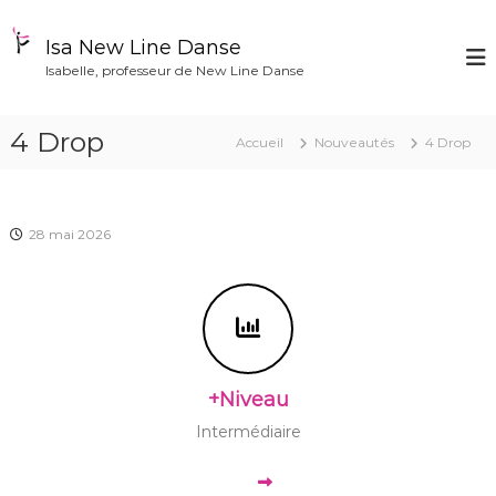
A
l
Isa New Line Danse
l
Isabelle, professeur de New Line Danse
e
r
a
4 Drop
Accueil
Nouveautés
4 Drop
u
c
o
n
28 mai 2026
t
e
n
u
+Niveau
Intermédiaire