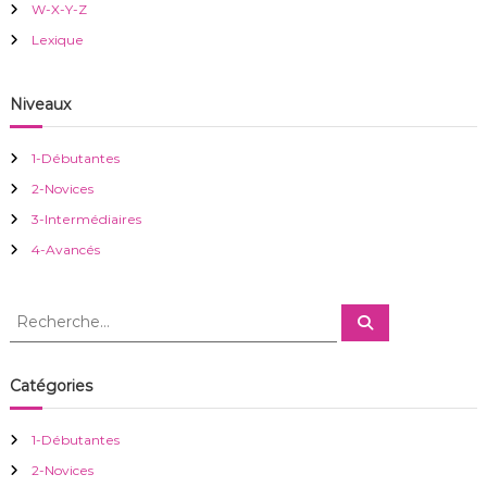
W-X-Y-Z
o
Lexique
n
Niveaux
d
1-Débutantes
e
2-Novices
3-Intermédiaires
l
4-Avancés
’
R
R
a
e
e
c
c
h
r
e
h
Catégories
r
e
c
h
t
r
e
1-Débutantes
r
c
i
2-Novices
h