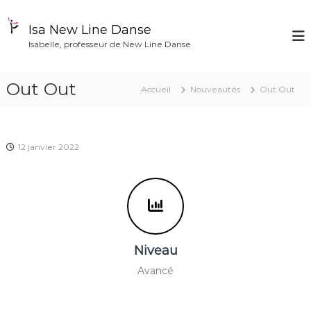
A
l
Isa New Line Danse
l
Isabelle, professeur de New Line Danse
e
r
a
Out Out
Accueil
Nouveautés
Out Out
u
c
o
n
12 janvier 2022
t
e
n
u
Niveau
Avancé