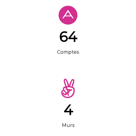
64
Comptes
4
Murs