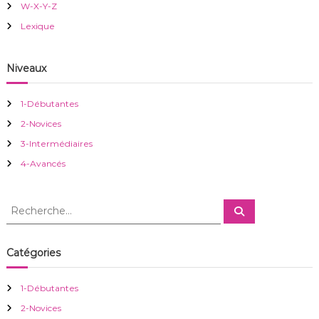
W-X-Y-Z
o
Lexique
n
Niveaux
d
1-Débutantes
e
2-Novices
3-Intermédiaires
l
4-Avancés
’
R
R
a
e
e
c
c
h
r
e
h
Catégories
r
e
c
h
t
r
e
1-Débutantes
r
c
i
2-Novices
h