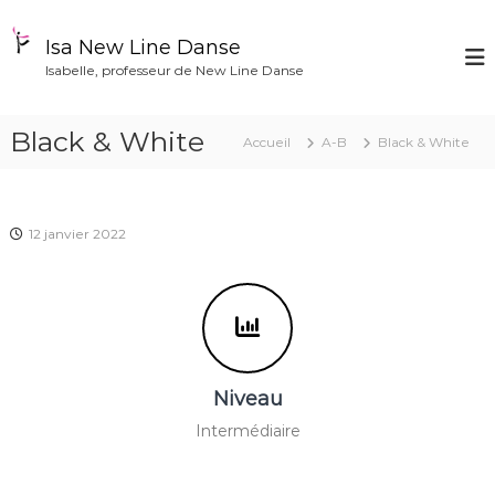
A
l
Isa New Line Danse
l
Isabelle, professeur de New Line Danse
e
r
a
Black & White
Accueil
A-B
Black & White
u
c
o
n
12 janvier 2022
t
e
n
u
Niveau
Intermédiaire