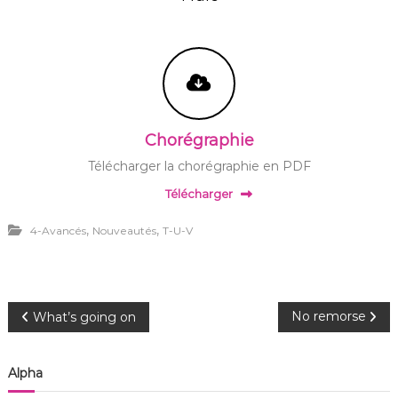
Chorégraphie
Télécharger la chorégraphie en PDF
Télécharger
,
,
4-Avancés
Nouveautés
T-U-V
N
No remorse
What’s going on
a
Alpha