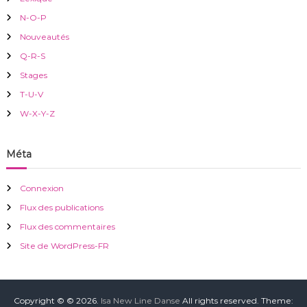
N-O-P
Nouveautés
Q-R-S
Stages
T-U-V
W-X-Y-Z
Méta
Connexion
Flux des publications
Flux des commentaires
Site de WordPress-FR
Copyright © © 2026.
Isa New Line Danse
All rights reserved. Theme: