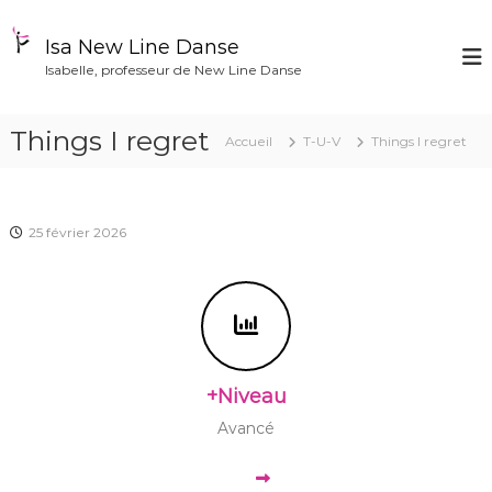
A
l
Isa New Line Danse
l
Isabelle, professeur de New Line Danse
e
r
a
Things I regret
Accueil
T-U-V
Things I regret
u
c
o
n
25 février 2026
t
e
n
u
+Niveau
Avancé