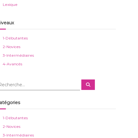
Lexique
iveaux
1-Débutantes
2-Novices
3-Intermédiaires
4-Avancés
R
e
c
h
e
atégories
r
c
h
e
1-Débutantes
r
2-Novices
3-Intermédiaires