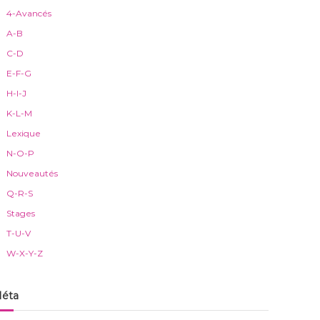
4-Avancés
A-B
C-D
E-F-G
H-I-J
K-L-M
Lexique
N-O-P
Nouveautés
Q-R-S
Stages
T-U-V
W-X-Y-Z
éta