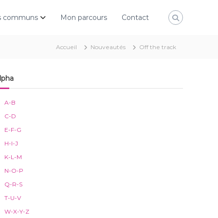
rs communs
Mon parcours
Contact
Accueil
Nouveautés
Off the track
lpha
A-B
C-D
E-F-G
H-I-J
K-L-M
N-O-P
Q-R-S
T-U-V
W-X-Y-Z