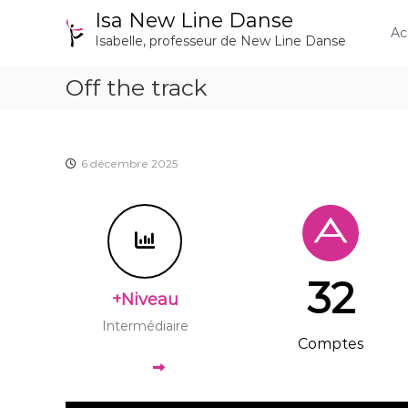
A
Isa New Line Danse
l
Ac
Isabelle, professeur de New Line Danse
l
e
Off the track
r
a
u
c
o
6 décembre 2025
n
t
e
n
u
32
+Niveau
Intermédiaire
Comptes