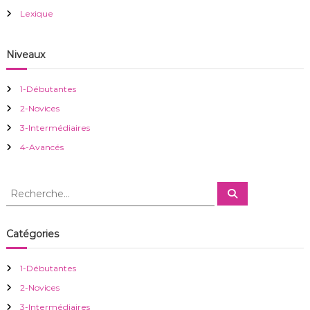
o
Lexique
n
Niveaux
d
1-Débutantes
e
2-Novices
3-Intermédiaires
l
4-Avancés
’
R
R
a
e
e
c
c
h
r
e
h
Catégories
r
e
c
h
t
r
e
1-Débutantes
r
c
i
2-Novices
h
e
3-Intermédiaires