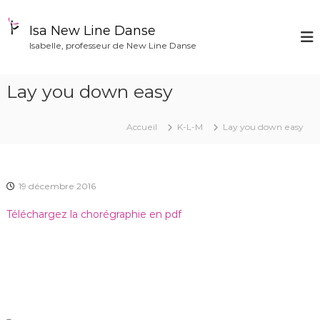
A
l
Isa New Line Danse
l
Isabelle, professeur de New Line Danse
e
r
a
Lay you down easy
u
c
o
Accueil
K-L-M
Lay you down easy
n
t
e
n
19 décembre 2016
u
Téléchargez la chorégraphie en pdf