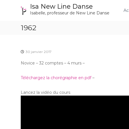
A
Isa New Line Danse
l
Ac
Isabelle, professeur de New Line Danse
l
e
1962
r
a
u
c
o
30 janvier 2017
n
t
Novice – 32 comptes – 4 murs –
e
n
Téléchargez la chorégraphie en pdf
–
u
Lancez la vidéo du cours