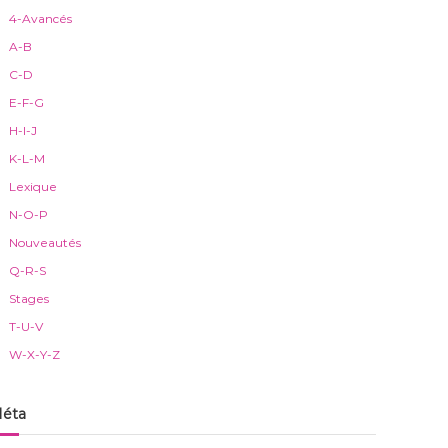
4-Avancés
A-B
C-D
E-F-G
H-I-J
K-L-M
Lexique
N-O-P
Nouveautés
Q-R-S
Stages
T-U-V
W-X-Y-Z
éta