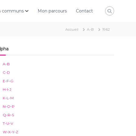
rs communs
Mon parcours
Contact
Accueil
A-B
1962
lpha
A-B
C-D
E-F-G
H-I-J
K-L-M
N-O-P
Q-R-S
T-U-V
W-X-Y-Z