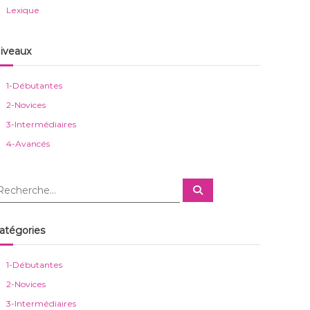
Lexique
iveaux
1-Débutantes
2-Novices
3-Intermédiaires
4-Avancés
R
e
c
h
e
atégories
r
c
h
e
1-Débutantes
r
2-Novices
3-Intermédiaires