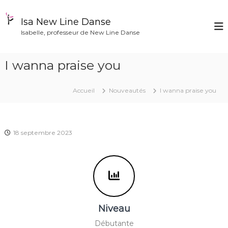
A
l
Isa New Line Danse
l
Isabelle, professeur de New Line Danse
e
r
a
I wanna praise you
u
c
o
Accueil
Nouveautés
I wanna praise you
n
t
e
n
18 septembre 2023
u
Niveau
Débutante