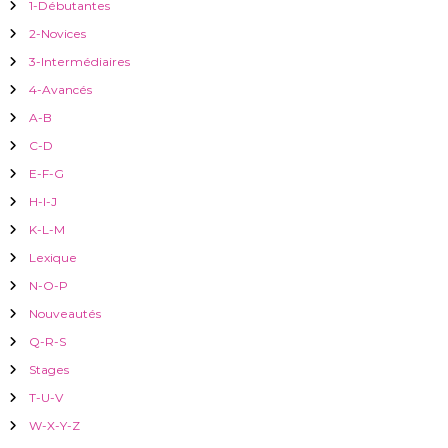
1-Débutantes
r
c
i
2-Novices
h
e
3-Intermédiaires
c
r
4-Avancés
:
A-B
l
C-D
e
E-F-G
H-I-J
K-L-M
Lexique
N-O-P
Nouveautés
Q-R-S
Stages
T-U-V
W-X-Y-Z