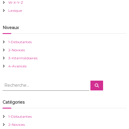
W-X-Y-Z
o
Lexique
n
Niveaux
d
1-Débutantes
e
2-Novices
3-Intermédiaires
l
4-Avancés
’
R
R
a
e
e
c
c
h
r
e
h
Catégories
r
e
c
h
t
r
e
1-Débutantes
r
c
i
2-Novices
h