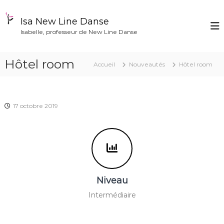
A
l
Isa New Line Danse
l
Isabelle, professeur de New Line Danse
e
r
a
Hôtel room
Accueil
Nouveautés
Hôtel room
u
c
o
n
17 octobre 2019
t
e
n
u
Niveau
Intermédiaire