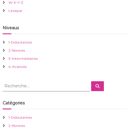
W-X-Y-Z
o
Lexique
n
Niveaux
d
1-Débutantes
e
2-Novices
3-Intermédiaires
l
4-Avancés
’
R
R
a
e
e
c
c
h
r
e
h
Catégories
r
e
c
h
t
r
e
1-Débutantes
r
c
i
2-Novices
h