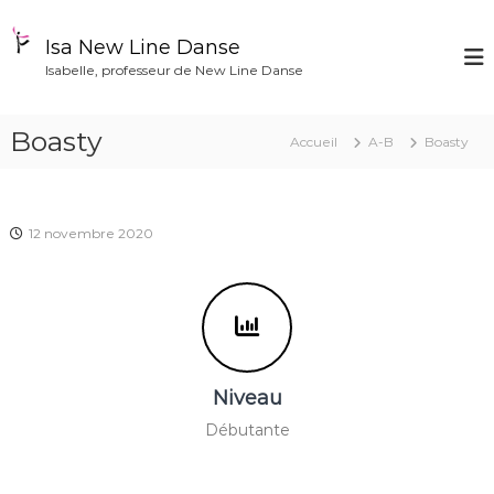
A
l
Isa New Line Danse
l
Isabelle, professeur de New Line Danse
e
r
a
Boasty
Accueil
A-B
Boasty
u
c
o
n
12 novembre 2020
t
e
n
u
Niveau
Débutante