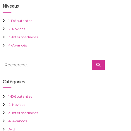
n
Niveaux
d
1-Débutantes
e
2-Novices
3-Intermédiaires
l
4-Avancés
’
R
R
a
e
e
c
c
h
r
e
h
Catégories
r
e
c
h
t
r
e
1-Débutantes
r
c
i
2-Novices
h
e
3-Intermédiaires
c
r
4-Avancés
:
A-B