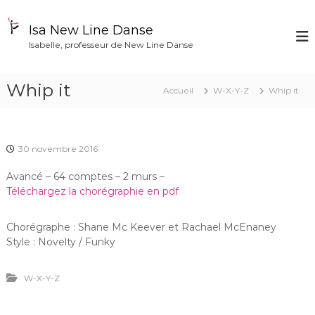
A
l
Isa New Line Danse
l
Isabelle, professeur de New Line Danse
e
r
a
Whip it
Accueil
W-X-Y-Z
Whip it
u
c
o
n
30 novembre 2016
t
e
Avancé – 64 comptes – 2 murs –
n
Téléchargez la chorégraphie en pdf
u
Chorégraphe : Shane Mc Keever et Rachael McEnaney
Style : Novelty / Funky
W-X-Y-Z