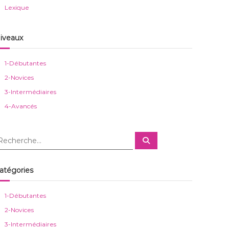
Lexique
iveaux
1-Débutantes
2-Novices
3-Intermédiaires
4-Avancés
R
e
c
h
e
atégories
r
c
h
e
1-Débutantes
r
2-Novices
3-Intermédiaires