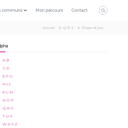
rs communs
Mon parcours
Contact
Accueil
Q-R-S
Shape of you
lpha
A-B
C-D
E-F-G
H-I-J
K-L-M
N-O-P
Q-R-S
T-U-V
W-X-Y-Z