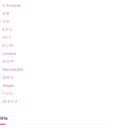
4-Avancés
A-B
C-D
E-F-G
H-I-J
K-L-M
Lexique
N-O-P
Nouveautés
Q-R-S
Stages
T-U-V
W-X-Y-Z
éta