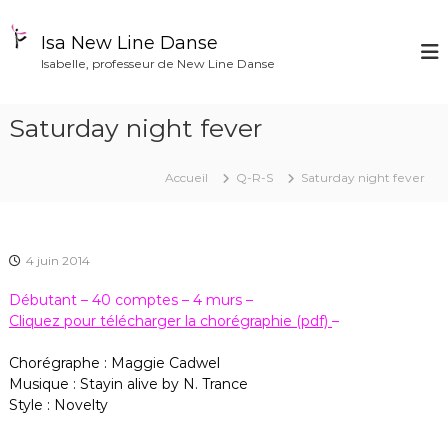
A
l
Isa New Line Danse
l
Isabelle, professeur de New Line Danse
e
r
a
Saturday night fever
u
c
o
Accueil
Q-R-S
Saturday night fever
n
t
e
n
4 juin 2014
u
Débutant – 40 comptes – 4 murs –
Cliquez pour télécharger la chorégraphie (pdf)
–
Chorégraphe : Maggie Cadwel
Musique : Stayin alive by N. Trance
Style : Novelty