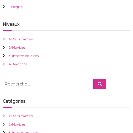
o
Lexique
n
Niveaux
d
1-Débutantes
e
2-Novices
3-Intermédiaires
l
4-Avancés
’
R
R
a
e
e
c
c
h
r
e
h
Catégories
r
e
c
h
t
r
e
1-Débutantes
r
c
i
2-Novices
h
e
3-Intermédiaires