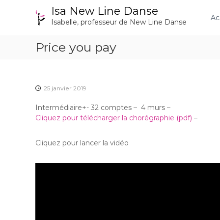
A
Isa New Line Danse
l
Ac
Isabelle, professeur de New Line Danse
l
e
Price you pay
r
a
u
c
o
25 janvier 2019
n
t
Intermédiaire+- 32 comptes – 4 murs –
e
Cliquez pour télécharger la chorégraphie (pdf)
–
n
u
Cliquez pour lancer la vidéo