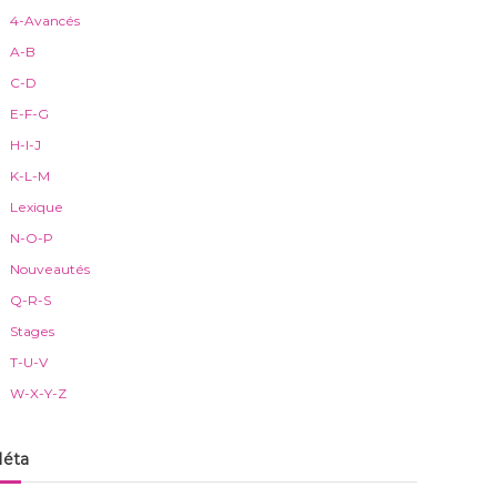
4-Avancés
A-B
C-D
E-F-G
H-I-J
K-L-M
Lexique
N-O-P
Nouveautés
Q-R-S
Stages
T-U-V
W-X-Y-Z
éta