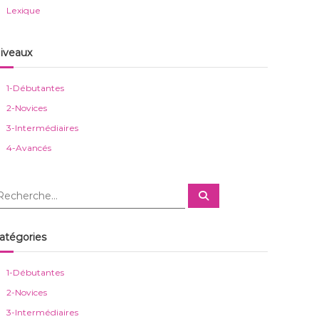
Lexique
iveaux
1-Débutantes
2-Novices
3-Intermédiaires
4-Avancés
R
e
c
h
e
atégories
r
c
h
e
1-Débutantes
r
2-Novices
3-Intermédiaires