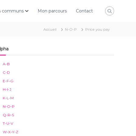
rs communs
Mon parcours
Contact
Accueil
N-O-P
Price you pay
lpha
A-B
C-D
E-F-G
H-I-J
K-L-M
N-O-P
Q-R-S
T-U-V
W-X-Y-Z