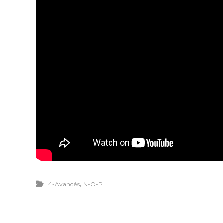
,
4-Avancés
N-O-P