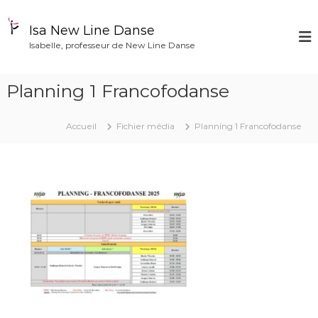
A
l
Isa New Line Danse
l
Isabelle, professeur de New Line Danse
e
r
a
Planning 1 Francofodanse
u
c
o
Accueil
Fichier média
Planning 1 Francofodanse
n
t
e
n
u