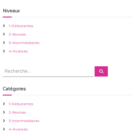
n
Niveaux
d
1-Débutantes
e
2-Novices
3-Intermédiaires
l
4-Avancés
’
R
R
a
e
e
c
c
h
r
e
h
Catégories
r
e
c
h
t
r
e
1-Débutantes
r
c
i
2-Novices
h
e
3-Intermédiaires
c
r
4-Avancés
: