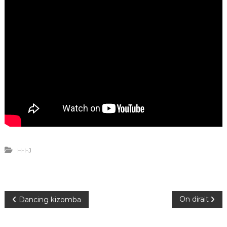
H-I-J
N
On dirait
Dancing kizomba
a