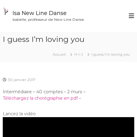
A
l
Isa New Line Danse
l
Isabelle, professeur de New Line Danse
e
r
a
I guess I’m loving you
u
c
o
Accueil
H-I-J
I guess I’m loving you
n
t
e
n
30 janvier 2017
u
Intermédiaire – 40 comptes – 2 murs –
Téléchargez la chorégraphie en pdf
–
Lancez la vidéo