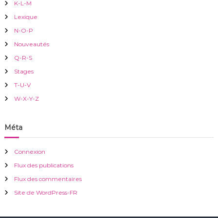
K-L-M
Lexique
N-O-P
Nouveautés
Q-R-S
Stages
T-U-V
W-X-Y-Z
Méta
Connexion
Flux des publications
Flux des commentaires
Site de WordPress-FR