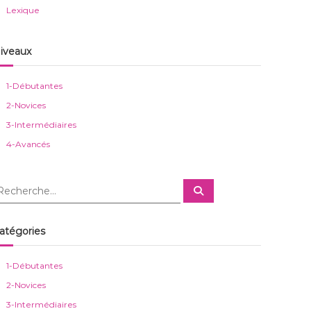
Lexique
iveaux
1-Débutantes
2-Novices
3-Intermédiaires
4-Avancés
R
e
c
h
e
atégories
r
c
h
e
1-Débutantes
r
2-Novices
3-Intermédiaires