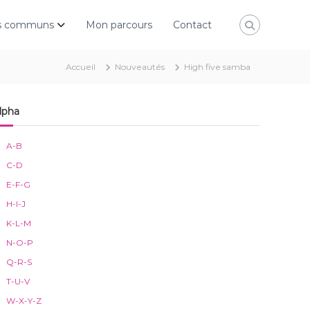
rs communs
Mon parcours
Contact
Accueil
Nouveautés
High five samba
lpha
A-B
C-D
E-F-G
H-I-J
K-L-M
N-O-P
Q-R-S
T-U-V
W-X-Y-Z