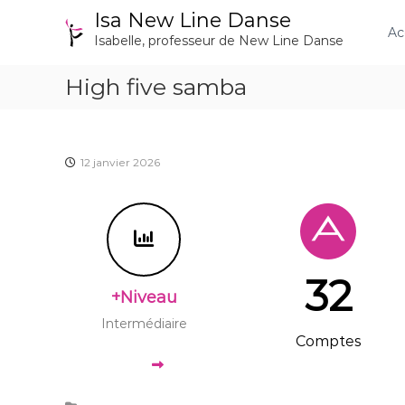
A
Isa New Line Danse
l
Ac
Isabelle, professeur de New Line Danse
l
e
High five samba
r
a
u
c
o
12 janvier 2026
n
t
e
n
u
32
+Niveau
Intermédiaire
Comptes