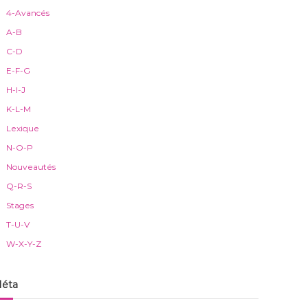
4-Avancés
A-B
C-D
E-F-G
H-I-J
K-L-M
Lexique
N-O-P
Nouveautés
Q-R-S
Stages
T-U-V
W-X-Y-Z
éta