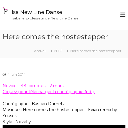
A
l
Isa New Line Danse
l
Isabelle, professeur de New Line Danse
e
r
a
Here comes the hostestepper
u
c
o
Accueil
H-I-J
Here comes the hostestepper
n
t
e
n
4 juin 2014
u
Novice – 48 comptes – 2 murs –
Cliquez pour télécharger la chorégraphie (pdf)
–
Chorégraphe : Bastien Dumetz –
Musique : Here comes the hostestepper – Evian remix by
Yuksek –
Style : Novelty