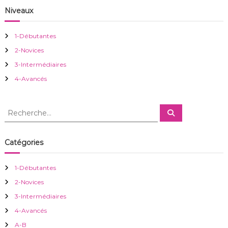
n
Niveaux
d
1-Débutantes
e
2-Novices
3-Intermédiaires
l
4-Avancés
’
R
R
a
e
e
c
c
h
r
e
h
Catégories
r
e
c
h
t
r
e
1-Débutantes
r
c
i
2-Novices
h
e
3-Intermédiaires
c
r
4-Avancés
:
A-B