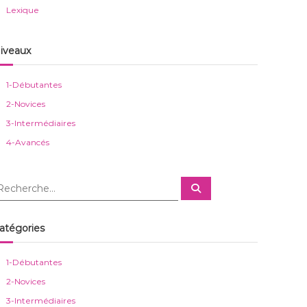
Lexique
iveaux
1-Débutantes
2-Novices
3-Intermédiaires
4-Avancés
R
e
c
h
e
atégories
r
c
h
e
1-Débutantes
r
2-Novices
3-Intermédiaires