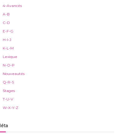
4-Avancés
A-B
C-D
E-F-G
H-I-J
K-L-M
Lexique
N-O-P
Nouveautés
Q-R-S
Stages
T-U-V
W-X-Y-Z
éta