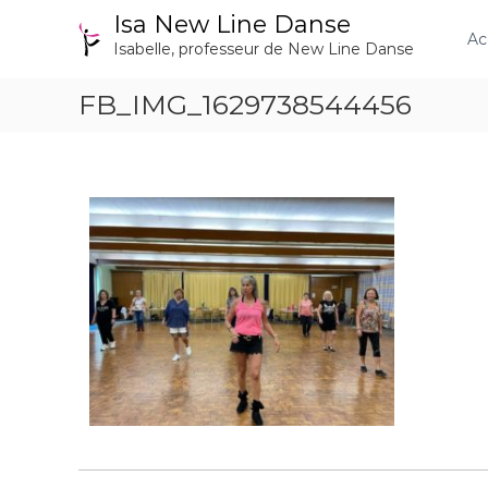
A
Isa New Line Danse
l
Ac
Isabelle, professeur de New Line Danse
l
e
FB_IMG_1629738544456
r
a
u
c
o
n
t
e
n
u