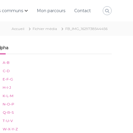
rs communs
Mon parcours
Contact
Accueil
Fichier média
FB_IMG_1629738544456
lpha
A-B
C-D
E-F-G
H-I-J
K-L-M
N-O-P
Q-R-S
T-U-V
W-X-Y-Z