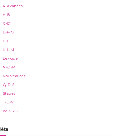
4-Avancés
A-B
C-D
E-F-G
H-I-J
K-L-M
Lexique
N-O-P
Nouveautés
Q-R-S
Stages
T-U-V
W-X-Y-Z
éta