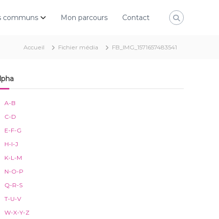
rs communs
Mon parcours
Contact
Accueil
Fichier média
FB_IMG_1571657483541
lpha
A-B
C-D
E-F-G
H-I-J
K-L-M
N-O-P
Q-R-S
T-U-V
W-X-Y-Z