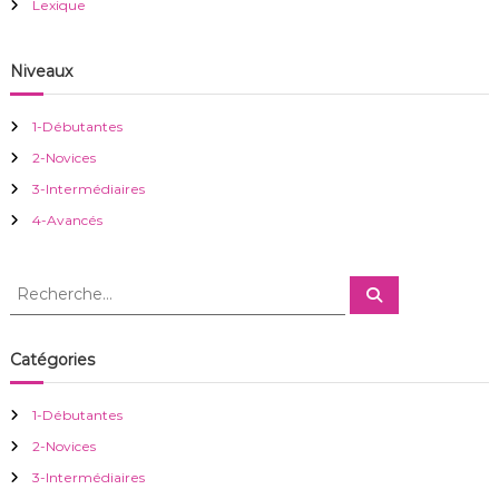
o
Lexique
n
Niveaux
d
1-Débutantes
e
2-Novices
3-Intermédiaires
l
4-Avancés
’
R
R
a
e
e
c
c
h
r
e
h
Catégories
r
e
c
h
t
r
e
1-Débutantes
r
c
i
2-Novices
h
e
3-Intermédiaires
r