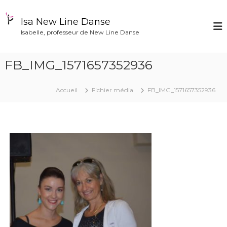
A
l
Isa New Line Danse
l
Isabelle, professeur de New Line Danse
e
r
a
FB_IMG_1571657352936
u
c
o
Accueil
Fichier média
FB_IMG_1571657352936
n
t
e
n
u