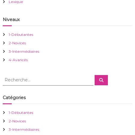
o
Lexique
n
Niveaux
d
1-Débutantes
e
2-Novices
3-Intermédiaires
l
4-Avancés
’
R
R
a
e
e
c
c
h
r
e
h
Catégories
r
e
c
h
t
r
e
1-Débutantes
r
c
i
2-Novices
h
e
3-Intermédiaires
r