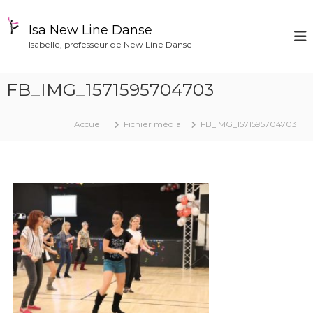
A
l
Isa New Line Danse
l
Isabelle, professeur de New Line Danse
e
r
a
FB_IMG_1571595704703
u
c
o
Accueil
Fichier média
FB_IMG_1571595704703
n
t
e
n
u