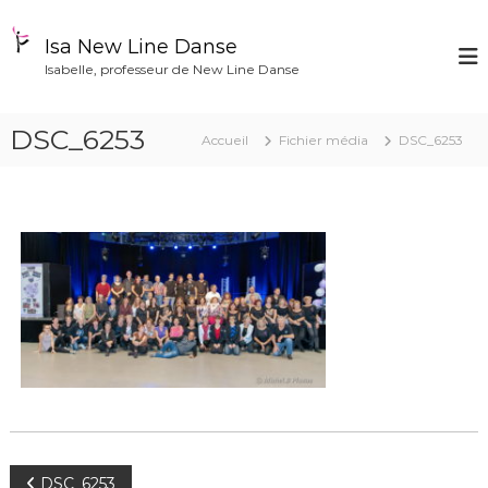
A
l
Isa New Line Danse
l
Isabelle, professeur de New Line Danse
e
r
a
DSC_6253
Accueil
Fichier média
DSC_6253
u
c
o
n
t
e
n
u
DSC_6253