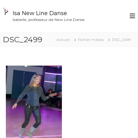
A
l
Isa New Line Danse
l
Isabelle, professeur de New Line Danse
e
r
a
DSC_2499
Accueil
Fichier média
DSC_2499
u
c
o
n
t
e
n
u