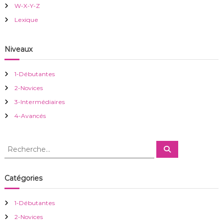
W-X-Y-Z
o
Lexique
n
Niveaux
d
1-Débutantes
e
2-Novices
3-Intermédiaires
l
4-Avancés
’
R
R
a
e
e
c
c
h
r
e
h
Catégories
r
e
c
h
t
r
e
1-Débutantes
r
c
i
2-Novices
h