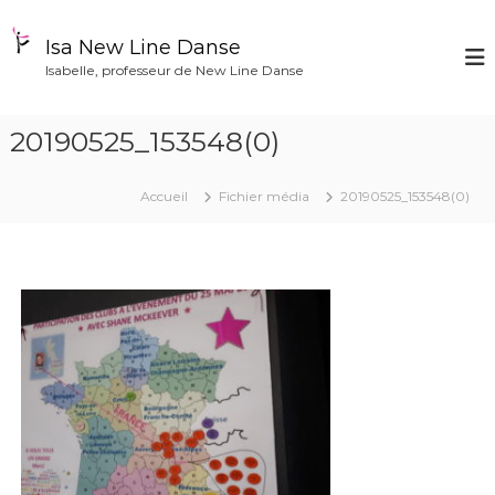
A
l
Isa New Line Danse
l
Isabelle, professeur de New Line Danse
e
r
a
20190525_153548(0)
u
c
o
Accueil
Fichier média
20190525_153548(0)
n
t
e
n
u