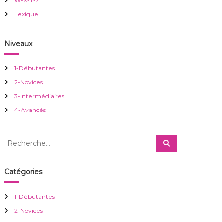
W-X-Y-Z
o
Lexique
n
Niveaux
d
1-Débutantes
e
2-Novices
3-Intermédiaires
l
4-Avancés
’
R
R
a
e
e
c
c
h
r
e
h
Catégories
r
e
c
h
t
r
e
1-Débutantes
r
c
i
2-Novices
h