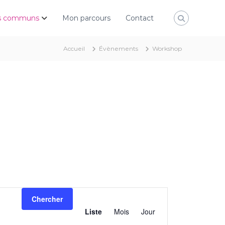
rs communs
Mon parcours
Contact
Accueil
Évènements
Workshop
N
Chercher
Liste
Mois
Jour
a