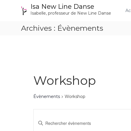
A
Isa New Line Danse
l
Ac
Isabelle, professeur de New Line Danse
l
e
Archives :
Évènements
r
a
u
c
o
n
t
e
Workshop
n
u
Évènements
Workshop
R
S
e
a