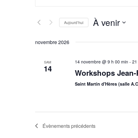
i
s
c
i
À venir
r
Aujourd’hui
h
m
S
o
e
é
t
novembre 2026
l
-
r
e
c
c
l
14 novembre @ 9 h 00 min
-
21
SAM
t
c
14
é
i
Workshops Jean-
.
o
h
R
n
Saint Martin d'Hères (salle A.
e
n
e
c
e
h
z
e
e
u
r
n
c
t
e
h
Évènements
précédents
d
e
n
a
r