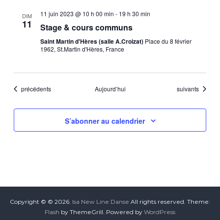
e
11 juin 2023 @ 10 h 00 min
-
19 h 30 min
DIM
m
11
Stage & cours communs
e
Saint Martin d'Hères (salle A.Croizat)
Place du 8 février
1962, St.Martin d'Hères, France
n
t
Évènements
Évènements
précédents
Aujourd’hui
suivants
s
S’abonner au calendrier
Copyright © © 2026.
Isa New Line Danse
All rights reserved. Theme:
Flash
by ThemeGrill. Powered by
WordPress