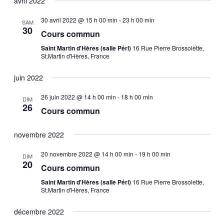
avril 2022
e
a
30 avril 2022 @ 15 h 00 min
-
23 h 00 min
SAM
s
30
Cours commun
v
É
Saint Martin d'Hères (salle Péri)
16 Rue Pierre Brossolette,
St.Martin d'Hères, France
v
i
juin 2022
è
g
26 juin 2022 @ 14 h 00 min
-
18 h 00 min
n
DIM
26
a
Cours commun
e
t
novembre 2022
m
i
e
20 novembre 2022 @ 14 h 00 min
-
19 h 00 min
DIM
20
Cours commun
n
o
Saint Martin d'Hères (salle Péri)
16 Rue Pierre Brossolette,
St.Martin d'Hères, France
t
n
décembre 2022
d