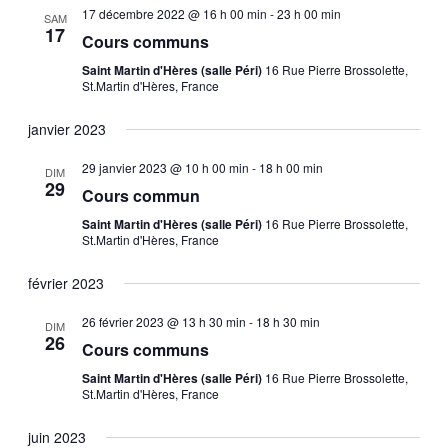
17 décembre 2022 @ 16 h 00 min
-
23 h 00 min
SAM
17
e
Cours communs
Saint Martin d'Hères (salle Péri)
16 Rue Pierre Brossolette,
v
St.Martin d'Hères, France
u
janvier 2023
29 janvier 2023 @ 10 h 00 min
-
18 h 00 min
e
DIM
29
Cours commun
s
Saint Martin d'Hères (salle Péri)
16 Rue Pierre Brossolette,
St.Martin d'Hères, France
É
février 2023
v
26 février 2023 @ 13 h 30 min
-
18 h 30 min
DIM
26
Cours communs
è
Saint Martin d'Hères (salle Péri)
16 Rue Pierre Brossolette,
St.Martin d'Hères, France
n
juin 2023