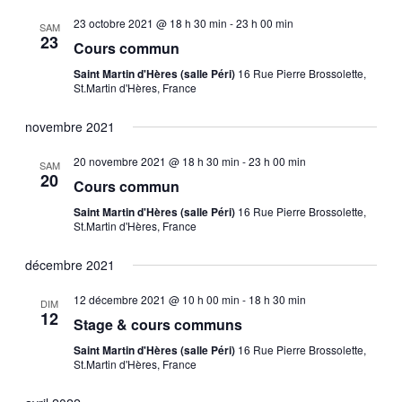
t
l
v
e
23 octobre 2021 @ 18 h 30 min
-
23 h 00 min
e
SAM
c
e
r
23
Cours commun
i
c
c
t
h
h
Saint Martin d'Hères (salle Péri)
16 Rue Pierre Brossolette,
g
e
i
St.Martin d'Hères, France
o
e
a
n
novembre 2021
n
t
r
e
20 novembre 2021 @ 18 h 30 min
-
23 h 00 min
SAM
20
i
z
Cours commun
c
u
Saint Martin d'Hères (salle Péri)
16 Rue Pierre Brossolette,
o
n
St.Martin d'Hères, France
h
e
n
d
décembre 2021
e
a
d
t
12 décembre 2021 @ 10 h 00 min
-
18 h 30 min
DIM
e
e
e
12
Stage & cours communs
.
v
Saint Martin d'Hères (salle Péri)
16 Rue Pierre Brossolette,
t
St.Martin d'Hères, France
u
n