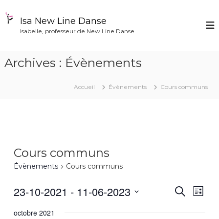
A
l
Isa New Line Danse
l
Isabelle, professeur de New Line Danse
e
r
a
Archives :
Évènements
u
c
o
Accueil
Évènements
Cours communs
n
t
e
n
u
Cours communs
Évènements
Cours communs
23-10-2021
 - 
11-06-2023
N
R
R
L
e
S
i
a
c
octobre 2021
e
s
é
h