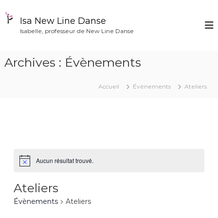
A
l
Isa New Line Danse
l
Isabelle, professeur de New Line Danse
e
r
a
Archives :
Évènements
u
c
o
Accueil
Évènements
Ateliers
n
t
e
n
u
Aucun résultat trouvé.
Ateliers
Évènements
Ateliers